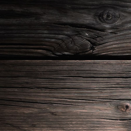
1b4d4e62-07f5-4a09-8653-192f06d5004a