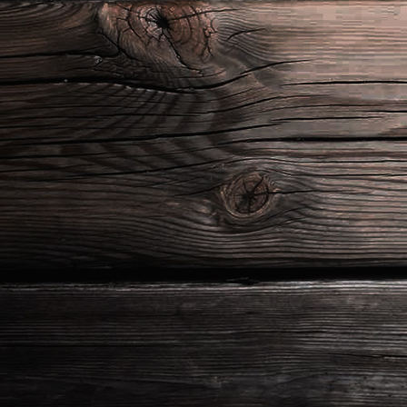
20210625_213807