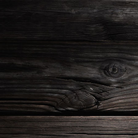
5675b3d7-2872-4b4c-bd03-6a22c5f9ce14