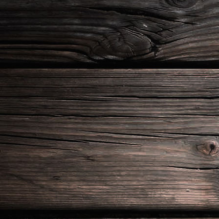
20210625_213750