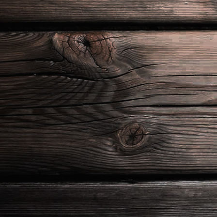
204b8da8-1c79-4d52-b239-c38f8836e3a1