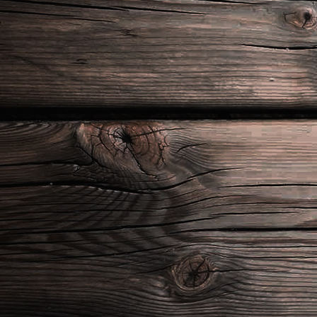
20210708_102627