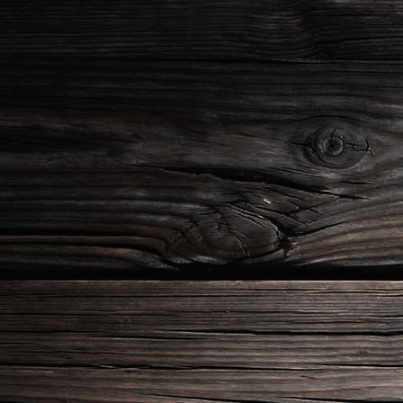
20210625_213815