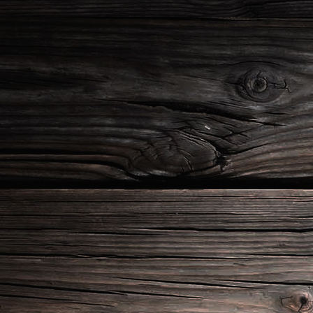
45705c99-f4ff-4af8-ad39-7c5a302c7d30