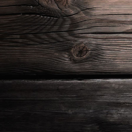
9252c8e7-435b-4518-80e1-467a3f4ae215