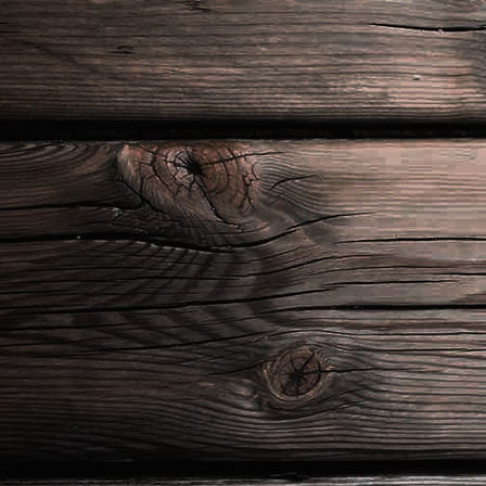
20220730_141324
20220730_141335